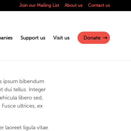
Join our Mailing List
About us
Contact us
anies
Support us
Visit us
Donate
ttis ipsum bibendum
 dui tellus. Integer
vehicula libero sed,
 Fusce ultrices, ex
r laoreet ligula vitae