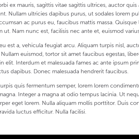
i ex mauris, sagittis vitae sagittis ultrices, auctor quis
t. Nullam ultricies dapibus purus, ut sodales lorem pul
accumsan ac purus eu, faucibus mattis massa. Quisque l
 ut. Nam nunc est, facilisis nec ante et, euismod varius
 eu est a, vehicula feugiat arcu. Aliquam turpis nisl, auc
it. Nullam euismod, tortor sit amet faucibus egestas, libe
 in elit. Interdum et malesuada fames ac ante ipsum pri
uctus dapibus. Donec malesuada hendrerit faucibus.
, turpis quis fermentum semper, lorem lorem condiment
 magna. Integer a magna at odio tempus lacinia. Ut neque 
orper eget lorem. Nulla aliquam mollis porttitor. Duis
vida luctus efficitur. Nulla facilisi.