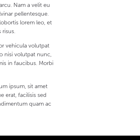
 arcu. Nam a velit eu
vinar pellentesque.
obortis lorem leo, et
 risus.
tor vehicula volutpat
ro nisi volutpat nunc,
mis in faucibus. Morbi
um ipsum, sit amet
erat, facilisis sed
 condimentum quam ac