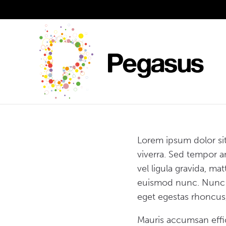
Skip
to
content
Lorem ipsum dolor sit
viverra. Sed tempor an
vel ligula gravida, ma
euismod nunc. Nunc al
eget egestas rhoncus,
Mauris accumsan effici