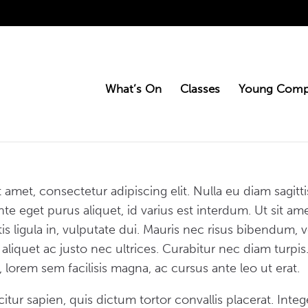
What’s On
Classes
Young Comp
 amet, consectetur adipiscing elit. Nulla eu diam sagi
te eget purus aliquet, id varius est interdum. Ut sit amet
ttis ligula in, vulputate dui. Mauris nec risus bibendum, 
iquet ac justo nec ultrices. Curabitur nec diam turpis.
 lorem sem facilisis magna, ac cursus ante leo ut erat.
tur sapien, quis dictum tortor convallis placerat. Intege